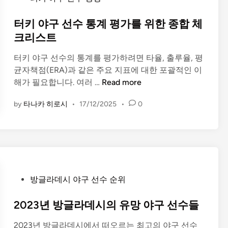
른
o
체
s
터키 야구 선수 통계 평가를 위한 종합 체
코
t
크리스트
최
e
고
터키 야구 선수의 통계를 평가하려면 타율, 출루율, 평
d
의
균자책점(ERA)과 같은 주요 지표에 대한 포괄적인 이
i
야
터
해가 필요합니다. 여러 …
Read more
n
구
키
선
by
타나카 히로시
•
17/12/2025
•
0
야
수
구
들
선
수
통
계
P
평
방글라데시 야구 선수 순위
o
가
s
2023년 방글라데시의 유망 야구 선수들
를
t
위
2023년 방글라데시에서 떠오르는 최고의 야구 선수
e