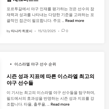
e
은
포르투갈에서 야구 인재를 평가하는 것은 선수의 잠
d
야
재력과 성과를 나타내는 다양한 기준을 고려하는 포
i
구
포
괄적인 접근이 필요합니다. 주요 …
Read more
n
선
르
수
by
타나카 히로시
•
15/12/2025
•
0
투
들
갈
에
서
야
구
P
이스라엘 야구 선수 순위
인
o
재
s
시즌 성과 지표에 따른 이스라엘 최고의
평
t
야구 선수들
가
e
를
이 기사는 최고의 이스라엘 야구 선수들을 탐구하며,
d
위
필드에서의 효과성을 반영하는 시즌 성과 지표를 강
i
한
시
조합니다. 타율, 출루율, …
Read more
n
종