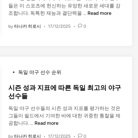
한
들은 이 스포츠에 헌신하는 유망한 새로운 세대를 강
d
종
2
조합니다. 독특한 재능과 결단력을 …
Read more
i
합
0
n
체
by
타나카 히로시
•
17/12/2025
•
0
2
크
3
리
년
스
방
트
글
라
P
데
독일 야구 선수 순위
o
시
s
시즌 성과 지표에 따른 독일 최고의 야구
의
t
유
선수들
e
망
독일 야구 선수들의 시즌 성과 지표를 평가하는 것은
d
야
그들이 필드에서 기여한 바에 대한 귀중한 통찰을 제
i
구
시
공합니다. …
Read more
n
선
즌
수
by
타나카 히로시
•
17/12/2025
•
0
성