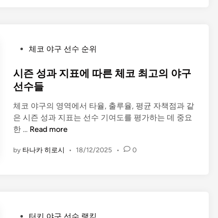
수
지
들
표
에
따
P
체코 야구 선수 순위
른
o
헝
s
시즌 성과 지표에 따른 체코 최고의 야구
가
t
선수들
리
e
최
체코 야구의 영역에서 타율, 출루율, 평균 자책점과 같
d
고
은 시즌 성과 지표는 선수 기여도를 평가하는 데 중요
i
의
시
한 …
Read more
n
야
즌
구
by
타나카 히로시
•
18/12/2025
•
0
성
선
과
수
지
들
표
에
따
P
터키 야구 선수 랭킹