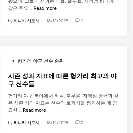
왔으며, 그들의 성과는 타율, 출루율, 자책점 평균과
i
시
같은 주요 …
Read more
n
즌
by
타나카 히로시
•
18/12/2025
•
0
성
과
지
표
에
따
P
헝가리 야구 선수 순위
른
o
최
s
시즌 성과 지표에 따른 헝가리 최고의 야
고
t
구 선수들
의
e
스
헝가리 야구 분야에서 타율, 출루율, 자책점 평균과 같
d
페
은 시즌 성과 지표는 선수의 효과성을 평가하는 데 중
i
인
시
요한 …
Read more
n
야
즌
구
by
타나카 히로시
•
18/12/2025
•
0
성
선
과