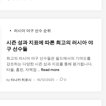
들
과
지
표
에
따
P
러시아 야구 선수 순위
른
o
독
s
시즌 성과 지표에 따른 최고의 러시아 야
일
t
구 선수들
최
e
고
최고의 러시아 야구 선수들은 필드에서의 기여도를
d
의
강조하는 다양한 시즌 성과 지표를 통해 평가됩니다.
i
야
시
타율, 홈런, 자책점 …
Read more
n
구
즌
선
by
타나카 히로시
•
16/12/2025
•
0
성
수
과
들
지
표
에