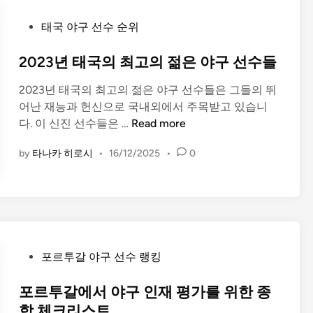
따
P
른
태국 야구 선수 순위
o
최
s
2023년 태국의 최고의 젊은 야구 선수들
고
t
의
2023년 태국의 최고의 젊은 야구 선수들은 그들의 뛰
e
러
어난 재능과 헌신으로 국내외에서 주목받고 있습니
d
시
2
다. 이 신진 선수들은 …
Read more
i
아
0
n
야
by
타나카 히로시
•
16/12/2025
•
0
2
구
3
선
년
수
태
들
국
의
P
최
포르투갈 야구 선수 랭킹
o
고
s
포르투갈에서 야구 인재 평가를 위한 종
의
t
젊
합 체크리스트